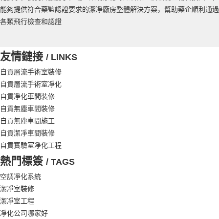
能夠提供符合藥監認證要求的潔凈廠房整體解決方案，幫助藥企順利通過
各類飛行檢查和認證
友情鏈接
/ LINKS
自貢層流手術室裝修
自貢層流手術室凈化
自貢凈化車間裝修
自貢無塵車間裝修
自貢無塵車間施工
自貢潔凈車間裝修
自貢實驗室凈化工程
熱門標簽
/ TAGS
空調凈化系統
潔凈室裝修
潔凈室工程
凈化公司哪家好