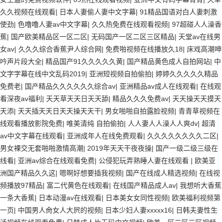
久久视频在线观看
|
日本人妻偷人妻中文字幕
|
91精品国语对白人妻刺激
使劲
|
色噜噜人妻av中文字幕
|
久久热免费在线观看视频
|
97超碰人人澡香
蕉
|
国产欧美精品区一区二区
|
无码国产一区二区三区精品
|
天堂av在线男
女av
|
久久久综合香蕉尹人综合网
|
免费啪视频在线播放久18
|
床戏高潮呻
吟声片段大全
|
精品国产91久久久久久黄
|
国产精品黄色成人自拍网站
|
中
文字字幕在线中文乱码2019
|
亚洲短视频自拍偷拍
|
婷婷久久久久久精品
免费老
|
国产精品久久久久久久综合av
|
亚洲精品av成人在线观看
|
在线观
看深夜av福利
|
天天草天天日天天舔
|
精品久久久免费av
|
天天操天天摸天
天添
|
天天插天天日天天操天天干
|
男女啪啪自拍露脸视频
|
青青草视频在
线观看播放影院免费
|
唯美清纯 自拍偷拍
|
人人妻人人澡人人爽dv
|
超清
av中文字幕在线观看
|
亚洲成年人在线免费观看
|
久久久久久久久久二区
|
男女裸交无套啪啪激情高潮
|
2019年天天干夜夜操
|
国产一级二级三级在
线看
|
亚洲av综合在线观看免费
|
公侵犯玩弄熟睡人妻在线观看
|
欧美亚
洲国产精品久久这
|
嗯啊好想要插我视频
|
国产在线成人精选视频
|
在线视
频播放97精品
|
富二代黄色在线观看
|
在线国产精品成人av
|
我想听大香蕉
一条大香蕉
|
日本动漫av在线观看
|
日本美女女同性视频
|
欧美福利视频第
一页
|
中国男人肏女人大屄的视频
|
日本少妇人妻xxxxx16
|
日韩夫妻性生