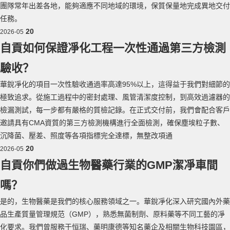
團隊常年出差各地，能夠適應不同地域的環境，保質保量地完成異地交付
任務。
20
2026-05
自貢如何保證凈化工程一次性通過第三方檢測
驗收？
華銳凈化的項目一次性驗收通過率高達95%以上，這得益于我們對細節的
極致追求。從施工過程中的密封處理、風管清潔度控制，到高效過濾器的
檢漏測試，每一步都有嚴格的質檢記錄。在正式交付前，我們會配合客戶
邀請具有CMA資質的第三方檢測機構進行全面檢測，確保塵埃粒子數、
沉降菌、壓差、照度等各項指標完全達標，無整改項通
20
2026-05
自貢你們做過生物醫藥行業的GMP潔凈車間
嗎？
是的，生物醫藥是我們的核心服務領域之一。華銳凈化深入研究國內外藥
品生產質量管理規范（GMP），熟悉無菌制劑、原料藥等不同工藝的凈
化要求。我們曾服務于恒瑞、藥明康德等知名藥企及相關生物科技園區，