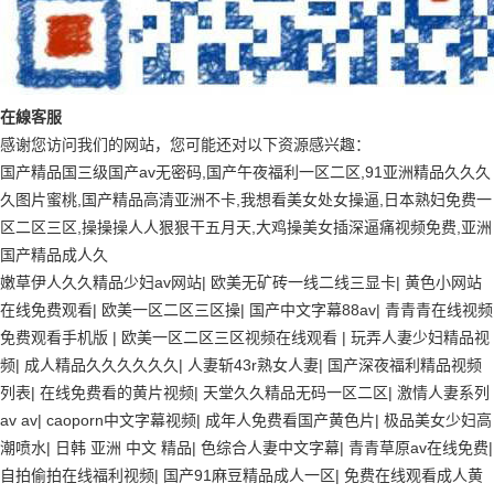
在
線
客
服
感谢您访问我们的网站，您可能还对以下资源感兴趣：
国产精品国三级国产av无密码,国产午夜福利一区二区,91亚洲精品久久久
久图片蜜桃,国产精品高清亚洲不卡,我想看美女处女操逼,日本熟妇免费一
区二区三区,操操操人人狠狠干五月天,大鸡操美女插深逼痛视频免费,亚洲
国产精品成人久
嫩草伊人久久精品少妇av网站
|
欧美无矿砖一线二线三显卡
|
黄色小网站
在线免费观看
|
欧美一区二区三区操
|
国产中文字幕88av
|
青青青在线视频
免费观看手机版
|
欧美一区二区三区视频在线观看
|
玩弄人妻少妇精品视
频
|
成人精品久久久久久久
|
人妻斩43r熟女人妻
|
国产深夜福利精品视频
列表
|
在线免费看的黄片视频
|
天堂久久精品无码一区二区
|
激情人妻系列
av av
|
caoporn中文字幕视频
|
成年人免费看国产黄色片
|
极品美女少妇高
潮喷水
|
日韩 亚洲 中文 精品
|
色综合人妻中文字幕
|
青青草原av在线免费
|
自拍偷拍在线福利视频
|
国产91麻豆精品成人一区
|
免费在线观看成人黄