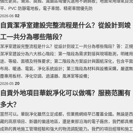
價比更高，潮濕、腐蝕、滅菌區域優先選用不銹鋼板；地面常用環氧自流
平、PVC 防靜電地板，電子車間、精密車間優先防
02
2026-06
自貢潔凈室建設完整流程是什么？從設計到竣
工一共分為哪些階段？
潔凈室建設完整流程是什么？從設計到竣工一共分為哪些階段？答：正規
潔凈室建設分為六大核心階段：第一階段為需求對接與現場勘測，明確用
途、等級、面積及特殊要求；第二階段為方案設計與圖紙深化，包含平面
布局、暖通、電氣、凈化系統設計；第三階段為材料與設備采購，嚴選無
塵專用板材、凈化空調、過濾器、風淋室等設備；
20
2026-05
自貢外地項目華銳凈化可以做嗎？服務范圍有
多大？
當然可以。華銳凈化雖然立足成都，但業務網絡早已覆蓋全國。無論是西
藏的高原項目、新疆的偏遠地區，還是東部沿海的電子廠房，我們都具備
成熟的異地施工管理經驗和強大的物流調配能力。我們的項目經理和施工