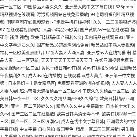
美一区二区
|
中国精品人妻久久久
|
亚洲最大的中文字幕在线
|
538prom
精品视频在线观看
|
污污视频网站在线免费播放
|
94老司机福利社精品视
频
|
啊啊啊啊在线视频观看
|
打炮操手机在线视频
|
久久一二三区狠狠婷婷
|
97 在线观看视频网站
|
人妻va精品va欧美
|
国产黄桃AV一区在线观看
|
操
死你 骚货 视色
|
欧美日韩精品国产福利久久
|
国内精品在线观看91
|
亚洲
中文字幕少妇久久
|
国产精品18禁高潮网站免费
|
精品熟妇丰满人妻视频
|
福利一区欧美亚洲图片
|
17夜人妻人人澡人妻
|
亚洲成av人在线视猫咪
|
精
品人妻一二三区更新
|
天天干天天干天天操天天日
|
在线亚洲视频免费看
|
爱妃视频av一区二区
|
黄色一级日韩av在线
|
黄av在线播放网站
|
亚洲精品
午夜福利久久
|
成人dvd在线播放
|
在线观看aa成人黄片
|
亚洲第一中文视
频
|
日本熟妇三十熟女精品区
|
免费观看亚洲欧洲在线视频
|
人人妻人人人
人妻人妻
|
超污韩漫无遮挡精品一区二区av
|
午夜久久久精品一区二区
|
欧
美日韩午夜一区二区
|
久久久久精品国产99久久综合
|
欧美日韩精品亚洲
欧美
|
亚洲一区二区婷婷久久
|
精品久久久中文字幕熟女
|
日本护士大乳久
久αv
|
国产三区二区在线播放
|
欧美日韩高清无毒不卡
|
欧美在线视频一二
三区
|
国产一区二区三区浪潮Av
|
成人在线中文字幕日韩
|
亚洲最大的中文
字幕在线
|
中文字幕 自拍偷拍 校园春色
|
精品一区二区三区最新
|
男生捅
女生逼的免费视频软件
|
69热在线观看视频
|
亚洲中文有码字幕青青
|
久草