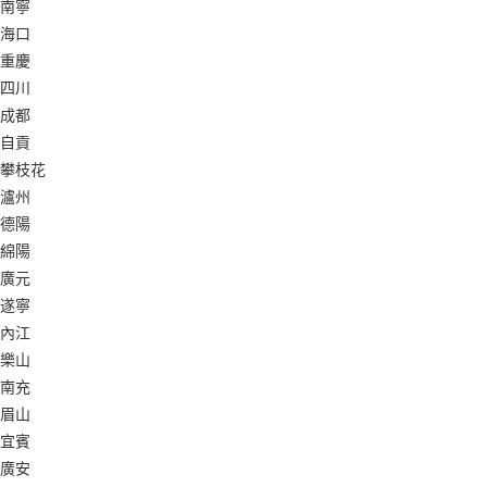
南寧
海口
重慶
四川
成都
自貢
攀枝花
瀘州
德陽
綿陽
廣元
遂寧
內江
樂山
南充
眉山
宜賓
廣安