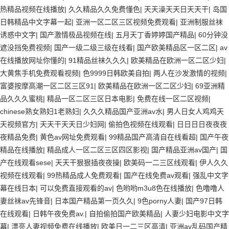
热精品视频在线播放
|
久久精品久久免费懂色
|
天天澡天天日天天干
|
岛国
日韩精品中文字幕一起
|
亚洲一区二区三区视频免费观看
|
亚洲制服丝袜
诱惑中文字
|
国产激情极品视频在线
|
五月天丁香婷婷国产精品
|
60分钟没
遮没挡免费视频
|
国产一级二级三级在线看
|
国产欧美精品区一区二区
|
av
在线播放网址你懂的
|
91精品丝袜久久久
|
欧美精品在欧洲一区二区少妇
|
大黄焦手机免费观看视频
|
色9999日韩欧美自拍
|
两人在沙发激情的视频
|
富婆按摩高潮一区二区三区91
|
欧美精品在欧洲一区二区少妇
|
69亚洲精
品久久久蜜桃
|
精品一区二区三区日本电影
|
免费在线一区二区视频
|
chinese熟女熟妇1老熟妇
|
久久久精品国产亚洲av水
|
男人日女人鸡鸡天
天视频官方
|
天天干天天日少妇网
|
偷拍色视频在线观看
|
日日日日夜夜夜
夜精品免费
|
黄色av网址免费观看
|
99精品国产高清自在线看超
|
国产午夜
精品在线播放
|
精品成人一区二区三区四区影视
|
国产精品亚洲av国产
|
国
产在线观看sese
|
天天干狠狠插夜夜操
|
欧美码一二三区线观看
|
伊人久久
视频在线观看
|
99热精品成人免费观看
|
国产在线免费av观看
|
强乱中文字
幕在线日本
|
可以免费直接观看的av
|
色哟哟m3u8色在线播放
|
色噜噜人
妻丝袜av先锋音
|
日本国产精品第一页久久
|
9色porny人妻
|
国产97日韩
在线观看
|
日韩午夜免费av.
|
自拍偷拍国产欧美精品
|
人妻少妇电影中文字
幕
|
漂亮人妻视频免费在线播放
|
欧美日一二三区高清
|
亚洲av乱码国产精