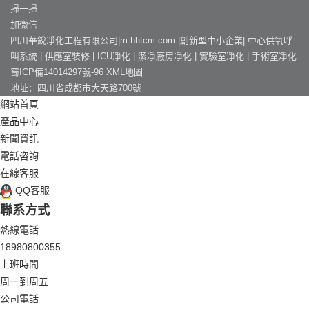
掃一掃
加微信
四川華銳凈化工程有限公司|m.hhtcm.com |創新型中小企業|
中心供氧呼
叫系統
|
供應室裝修
|
ICU凈化
|
潔凈廠房凈化
|
實驗室凈化
|
手術室凈化
蜀ICP備14014297號-96
XML地圖
地址：四川省成都市大天路700號
網站首頁
產品中心
新聞資訊
電話咨詢
在線客服
QQ客服
聯系方式
熱線電話
18980800355
上班時間
周一到周五
公司電話