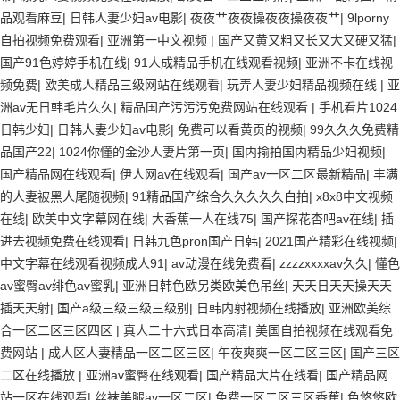
品观看麻豆
|
日韩人妻少妇av电影
|
夜夜艹夜夜操夜夜操夜夜艹
|
9lporny
自拍视频免费观看
|
亚洲第一中文视频
|
国产又黄又粗又长又大又硬又猛
|
国产91色婷婷手机在线
|
91人成精品手机在线观看视频
|
亚洲不卡在线视
频免费
|
欧美成人精品三级网站在线观看
|
玩弄人妻少妇精品视频在线
|
亚
洲av无日韩毛片久久
|
精品国产污污污免费网站在线观看
|
手机看片1024
日韩少妇
|
日韩人妻少妇av电影
|
免费可以看黄页的视频
|
99久久久免费精
品国产22
|
1024你懂的金沙人妻片第一页
|
国内揄拍国内精品少妇视频
|
国产精品网在线观看
|
伊人网av在线观看
|
国产av一区二区最新精品
|
丰满
的人妻被黑人尾随视频
|
91精品国产综合久久久久久白拍
|
x8x8中文视频
在线
|
欧美中文字幕网在线
|
大香蕉一人在线75
|
国产探花杏吧av在线
|
插
进去视频免费在线观看
|
日韩九色pron国产日韩
|
2021国产精彩在线视频
|
中文字幕在线观看视频成人91
|
av动漫在线免费看
|
zzzzxxxxav久久
|
懂色
av蜜臀av绯色av蜜乳
|
亚洲日韩色欧另类欧美色吊丝
|
天天日天天操天天
插天天射
|
国产a级三级三级三级别
|
日韩内射视频在线播放
|
亚洲欧美综
合一区二区三区四区
|
真人二十六式日本高清
|
美国自拍视频在线观看免
费网站
|
成人区人妻精品一区二区三区
|
午夜爽爽一区二区三区
|
国产三区
二区在线播放
|
亚洲av蜜臀在线观看
|
国产精品大片在线看
|
国产精品网
站一区在线观看
|
丝袜美腿av一区二区
|
免费一区二区三区香蕉
|
色悠悠欧