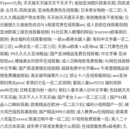
91porn九色
|
天天操天天操天天干天天干
|
偷拍亚洲图片欧美另类
|
四房波
波-五月天-四房波波
|
亚洲免费黄色在线观看
|
日本男女啪啪一区二区
|
久
久久久精品国产熟女影院
|
天天拍天天摸天天爱
|
夜夜撸夜夜干夜夜操
|
日
日狠狠久久偷偷色综合0
|
k频道宅男在线观看av
|
成人自拍在线观看视频
|
亚洲欧美三级在线观看视频
|
91社区男人都懂的网站
|
brazzers欧美熟妇
厨房
|
美女福利在线观看视频
|
一部av美艳长腿人妻
|
有码中文字幕一区二
区三区
|
av熟女乱一区二区三区
|
天堂va欧美ⅴa亚洲va
|
富二代黄色在线
观看
|
99久久久久亚洲精品
|
国产亚洲精品免费在线观看
|
中文字幕 亚洲
轻轻av
|
爆操美女的软件在线观看
|
成人日韩电影免费观看
|
91网在线视频
中文字幕
|
国产高清激情在线视频
|
超碰免费中文字幕av
|
午夜激情精品视
频免费播放网站
|
美女被鸡操黄片入口
|
禁止十八在线观看网站
|
ass亚洲
熟妇熟女pics
|
老熟妇仑乱一区二区视频
|
蜜桃人妻av2023
|
福利视频
ae86在线
|
日韩无套内射一级片
|
熟妇人妻丰满人妇中文字幕
|
色姑娘天天
干天天操
|
天天干人人干天天操
|
国产老女人av一区二区三区
|
国产91精
品入口蝌蚪简美
|
欧美精品在欧洲一区二区少妇
|
福利小视频国产一区
|
被
大鸡巴插到高潮视频
|
国产精品999小视频
|
成人教育av在线网站
|
欧美黑
人性猛交xxxxx
|
欧美日韩午夜一区二区
|
97视频免费观看一区
|
真人二十
六式日本高清
|
成年男子尿液发黄是什么原因
|
在线观看免费a级电影
|
久