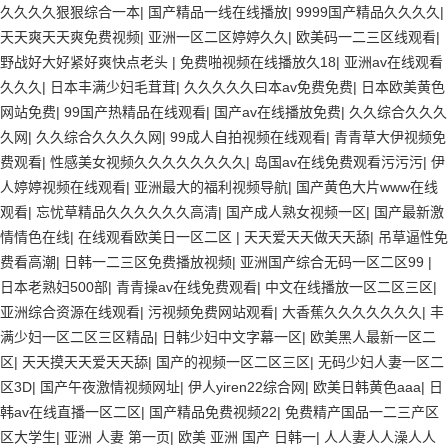
久久久久狠狠综合一本
|
国产精品一线在线播放
|
9999国产精品久久久久
|
天天爽天天爽免费视频
|
亚洲一区二区婷婷久久
|
欧美码一二三区线观看
|
野战好大好紧好爽快点老头
|
免费啪视频在线播放久18
|
亚洲av在线观看
久久久
|
日本丰满少妇毛茸茸
|
久久久久久曰本av免费免费
|
日本欧美黄色
网站免费
|
99国产热精品在线观看
|
国产av在线播放免费
|
久久综合久久久
久网
|
久久综合久久久久网
|
99成人自拍视频在线观看
|
青青草大伊视频免
费观看
|
性感美女视频久久久久久久久久
|
岛国av在线免费观看污污污
|
伊
人婷婷视频在线观看
|
亚洲最大的福利视频导航
|
国产黄色大片www在线
观看
|
忘忧草精品久久久久久久高清
|
国产成人熟女视频一区
|
国产最新激
情情色在线
|
在线观看欧美日一区二区
|
天天爱天天做天天舔
|
吊草逼性免
费看高潮
|
日韩一二三区免费播放视频
|
亚洲国产综合无码一区二区99
|
日本老熟妇500部
|
青青操av在线免费观看
|
中文在线播放一区二区三区
|
亚洲综合资源在线观看
|
污视频免费网站观看
|
大香蕉久久久久久久久
|
丰
满少妇一区二区三区精品
|
日韩少妇中文字幕一区
|
欧美黑人最新一区二
区
|
天天摸天天爱天天舔
|
国产的视频一区二区三区
|
无码少妇人妻一区二
区3D
|
国产午夜激情视频网址
|
伊人yiren22综合网
|
欧美日韩黄色aaa
|
日
韩av在线直播一区二区
|
国产精品免费视频22
|
免费精产国品一二三产区
区大学生
|
亚洲 人妻 第一页
|
欧美 亚洲 国产 日韩一
|
人人妻人人澡人人