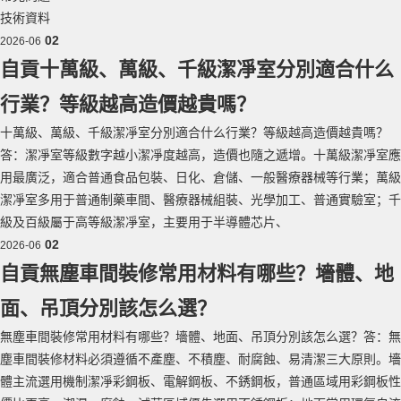
技術資料
02
2026-06
自貢十萬級、萬級、千級潔凈室分別適合什么
行業？等級越高造價越貴嗎？
十萬級、萬級、千級潔凈室分別適合什么行業？等級越高造價越貴嗎？
答：潔凈室等級數字越小潔凈度越高，造價也隨之遞增。十萬級潔凈室應
用最廣泛，適合普通食品包裝、日化、倉儲、一般醫療器械等行業；萬級
潔凈室多用于普通制藥車間、醫療器械組裝、光學加工、普通實驗室；千
級及百級屬于高等級潔凈室，主要用于半導體芯片、
02
2026-06
自貢無塵車間裝修常用材料有哪些？墻體、地
面、吊頂分別該怎么選？
無塵車間裝修常用材料有哪些？墻體、地面、吊頂分別該怎么選？答：無
塵車間裝修材料必須遵循不產塵、不積塵、耐腐蝕、易清潔三大原則。墻
體主流選用機制潔凈彩鋼板、電解鋼板、不銹鋼板，普通區域用彩鋼板性