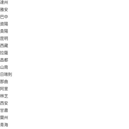
達州
雅安
巴中
資陽
貴陽
昆明
西藏
拉薩
昌都
山南
日喀則
那曲
阿里
林芝
西安
甘肅
蘭州
青海