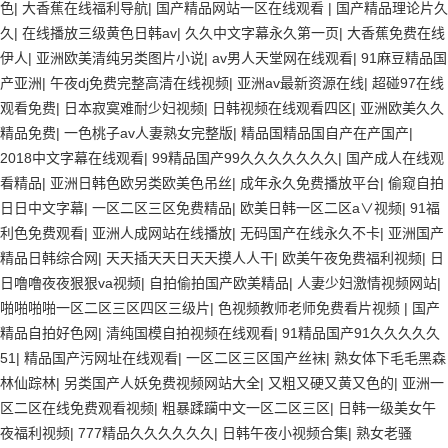
色
|
大香蕉在线福利导航
|
国产精品网站一区在线观看
|
国产精品理论片久
久
|
在线播放三级黄色日韩av
|
久久中文字幕永久第一页
|
大香蕉免费在线
伊人
|
亚洲欧美清纯另类图片小说
|
av男人天堂网在线观看
|
91麻豆精品国
产亚洲
|
午夜dj免费完整高清在线视频
|
亚洲av最新资源在线
|
超碰97在线
观看免费
|
日本寂寞难耐少妇视频
|
日韩视频在线观看四区
|
亚洲欧美久久
精品免费
|
一色桃子av人妻熟女完整版
|
精品国精品国自产在产国产
|
2018中文字幕在线观看
|
99精品国产99久久久久久久久
|
国产成人在线观
看精品
|
亚洲日韩色欧另类欧美色吊丝
|
成年永久免费播放平台
|
偷窥自拍
日日中文字幕
|
一区二区三区免费精品
|
欧美日韩一区二区a∨视频
|
91福
利色免费观看
|
亚洲人成网站在线播放
|
无码国产在线永久不卡
|
亚洲国产
精品日韩综合网
|
天天插天天日天天摸人人干
|
欧美午夜免费福利视频
|
日
日噜噜夜夜狠狠va视频
|
自拍偷拍国产欧美精品
|
人妻少妇激情视频网站
|
啪啪啪啪一区二区三区四区三级片
|
色视频教师老师免费看片视频
|
国产
精品自拍好色网
|
清纯国模自拍视频在线观看
|
91精品国产91久久久久久
51
|
精品国产污网址在线观看
|
一区二区三区国产丝袜
|
熟女体下毛毛黑森
林仙踪林
|
另类国产人妖免费视频网站大全
|
又粗又硬又黄又色的
|
亚洲一
区二区在线免费观看视频
|
粗暴蹂躏中文一区二区三区
|
日韩一级美女午
夜福利视频
|
777精品久久久久久久
|
日韩午夜小视频合集
|
熟女老骚