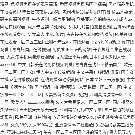
精品
|
色视频免费在线观看高清
|
香蕉视频免费看国产精品
|
国产精品手机
在线看黄
|
365日日夜夜精品视频
|
老司机精品福利视频在线
|
精品人妻无
码午夜福利视频
|
午夜福利一级片啪啪啪
|
欧美亚洲自拍偷拍xxx
|
成人av
网站在线观看
|
成人专区禁18处网站
|
男女啪啪自拍露脸视频
|
亚洲av综合
在线观看免费
|
男女真人牲交a伋片
|
青青操在线视频免费播放
|
欧美视频
在线观看一区二区三区
|
亚洲av麻豆aⅴ在线观看
|
污污污的视频免费在线
观看
|
青青热国产在线视频
|
免费看亚洲av的网站
|
午夜蝴蝶全集在线观
看
|
大黄焦手机免费观看视频
|
成人涩涩小片视频日本
|
日本少妇人妻
xxxxx16
|
中文日韩美在线免费视频观看
|
青青青在线亚洲精品国产
|
欧美
一区二区三区美女
|
伊人中文在线最新版
|
中文字幕在线精品资源
|
国产女
主播av在线播放观看
|
在线观看3d动漫黄网站
|
日本少妇不卡狠狠狠
|
中文
字幕 美腿丝袜 骚
|
国产精品自拍视频网站
|
人妻艳情一区二区三区
|
中文
字幕一区二区二区三区
|
人妻蜜臀久久久av免费
|
亚洲高清激情一区二区
三区
|
欧美人与zzzzxxxx视频
|
久久大香蕉伊人一区二区三区
|
国产棈品久
久嫩一区
|
天天摸天天舔天天透
|
亚洲精品有码中文字幕
|
国产情色视频在
线观看
|
欧美亚洲 自拍偷拍
|
五月激情综合美女久久
|
好粗好爽快操我免费
视频
|
久久99久久久999精品
|
亚洲激情av在线播放
|
免费看的欧美三级黄
片
|
亚洲va在线va天堂
|
午夜一区二区三区国产好的精华液
|
黑人玩弄,人