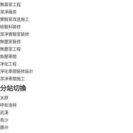
無菌室工程
潔凈廠房
實驗室改造施工
檢驗科裝修
潔凈實驗室裝修
無塵室裝修
無塵室工程
負壓車間
凈化工程
凈化車間裝修設計
潔凈車間施工
分站切換
太原
呼和浩特
武漢
長沙
廣州