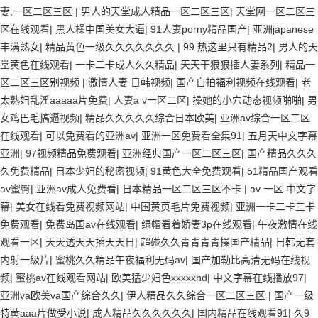
妻,一区二区三区
|
男人的天堂成人精品一区二区三区
|
天堂网一区二区三
区在线观看
|
黑人橾中国美女大逼
|
91人妻porny精品国产
|
亚洲japanese
丰满熟女
|
精品黄色一级久久久久久久久
|
99 热这里只有精品2
|
男人的天
堂黄色在线观看
|
一卡二卡成人久久精品
|
天天干狠狠插人妻系列
|
精品一
区二区三区别视频
|
激情人妻 日韩视频
|
国产自拍福利视频在线观看
|
老
太熟妇乱淫aaaaa片免费
|
人妻a v一区二区
|
操她的小穴动态视频啪啪
|
男
女鸡巴毛搞逼视频
|
精品久久久久久综合日本欧美
|
亚洲av综合一区二区
在线观看
|
可以免费看的亚洲av
|
亚洲一区免费看全集91
|
五月天中文字幕
亚洲
|
97视频精品免费观看
|
亚洲经典国产一区二区三区
|
国产精品久久久
久免费精品
|
日本少妇的秘密视频
|
91黄色大全免费观看
|
51精品国产观看
av蜜臀
|
亚洲av成人免费看
|
日本精品一区二区三区不卡
|
av 一区 中文字
幕
|
美女在线看免费视频网站
|
中国黄页毛片免费视频
|
亚洲一卡二卡三卡
免费观看
|
免费岛国av在线观看
|
绿帽看着娇妻3p在线观看
|
午夜激情在线
观看一区
|
天天透天天插天天日
|
超碰久久青青青青操国产精品
|
日韩无套
内射一级片
|
蜜桃久久精品午夜福利无码av
|
国产加勒比高清无码在线视
频
|
蜜桃av在线观看网站
|
欧美猛少妇色xxxxxhd
|
中文字幕在线播放97
|
亚洲va欧美va国产综合久久
|
伊人精品久久综合一区二区三区
|
国产一级
特黄aaa片做受小说
|
成人精品久久久久久久
|
国内精品在线观看91
|
久9