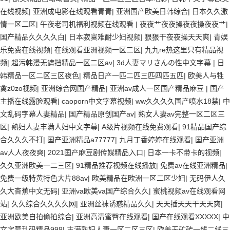
在线视频
|
亚洲成电影在线观看青青
|
亚洲国产欧美日韩综合
|
日本久久激
情一区二区
|
午夜老司机福利视频在线观看
|
夜夜艹夜夜操夜夜操夜夜艹
|
国产精品久久久久白
|
日本寂寞难耐少妇视频
|
狠狠干夜夜操天天爽
|
青娱
乐免费在线视频
|
在线观看亚洲视频一区二区
|
九九re热这里只有精品视
频
|
超污韩漫无遮挡精品一区二区av
|
3d人妻マリさんの性中文字幕
|
日
韩精品一区二区三区夜色
|
精品日产一匹二匹三匹四匹五匹
|
欧美人与牲
禽z0zo视频
|
亚洲综合网国产精品
|
亚洲av成人一区国产精品麻豆
|
国产
主播在线露脸观看
|
caoporn中文字幕视频
|
ww久久久久国产喷水18禁
|
中
文乱码字幕人妻精品
|
国产精品原创国产av
|
熟女人妻av完整一区二区三
区
|
熟妇人妻丰满人妇中文字幕
|
A级片视频在线免费观看
|
91精品国产综
合久久久不打
|
国产亚洲精品a77777
|
九月丁香婷婷在线观看
|
国产亚洲
av人人夜夜爽
|
2021国产麻豆剧传媒精品入口
|
日本一卡不带卡的视频
|
久久亚洲欧美一二三区
|
91精品推荐视频在线播放
|
免费av在线亚洲精品
|
免费一级特黄特色大片88av
|
欧美精品在欧洲一区二区少妇
|
无码伊人久
久大杳蕉中文无码
|
亚洲va欧美va国产综合久久
|
蜜桃视频av在线观看网
站
|
久久综合久久久久网
|
亚洲丝袜诱惑精品久久
|
天天插天天干天天爽
|
亚洲欧美自拍偷拍综合
|
亚洲高清蜜臀在线观看
|
国产在线观看XXXXX
|
中
文字幕乱码精品999
|
丰满熟妇人妻一区二区三区
|
欧美无矿砖一线二线三