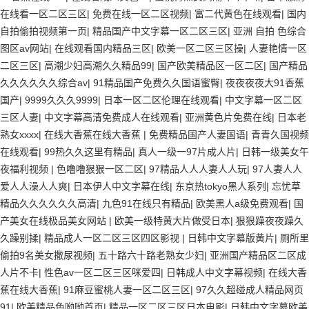
在线看一区二区三区
|
免费在线一区二区视频
|
富二代黄色在线观看
|
国内
自拍偷拍视频第一页
|
精品国产中文字幕一区二区三区
|
亚洲 自拍 色综合
图区av网站
|
在线观看国内精品三区
|
欧美一区二区三区操
|
人妻艳情一区
二区三区
|
高潮少妇高潮久久精品99
|
国产欧美精品区一区二区
|
国产精品
久久久久久久综合av
|
91精品国产免费久久国语蜜臀
|
夜夜夜夜大91香蕉
国产
|
9999久久久9999
|
日本一区二区伦理在线观看
|
中文字幕一区二区
三区人妻
|
中文字幕高清免费成人在线观看
|
亚洲黄色片免费在线
|
日本老
熟女xxxx
|
在线大香蕉在线大香蕉
|
免费精品国产人妻国语
|
青青久国视频
在线观看
|
99热久久这里有精品
|
真人一级一97片成人片
|
日韩一级美女午
夜福利视频
|
色噜噜狠狠一区二区
|
97精品人人人妻人人玩
|
97人妻人人
爱人人澡人人爽
|
日本伊人中文字幕在线
|
东京热tokyo黑人系列
|
忘忧草
精品久久久久久久高清
|
九色91在线只有精品
|
欧美黑人a级免费观看
|
国
产美女在线极品美女网站
|
欧美一级特黄大片做受日本
|
狠狠躁夜夜躁久
久躁别揉
|
精品成人一区二区三区四区影视
|
日韩中文字幕版黄片
|
厕所里
偷拍9名美女撒尿视频
|
五十路六十路老熟女少妇
|
亚洲国产精品区二区成
人片不卡
|
性色av一区二区三区咪爱四
|
日韩成人中文字幕视频
|
在线大香
蕉在线大香蕉
|
91麻豆蜜桃人妻一区二区三区
|
97久久超碰成人精品网页
91
|
欧美精品色呦呦首页
|
精品一区二区三区日本电影
|
日韩中文字幕欧美