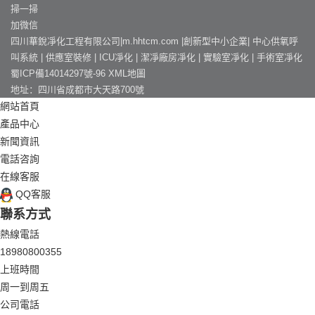
掃一掃
加微信
四川華銳凈化工程有限公司|m.hhtcm.com |創新型中小企業|
中心供氧呼
叫系統
|
供應室裝修
|
ICU凈化
|
潔凈廠房凈化
|
實驗室凈化
|
手術室凈化
蜀ICP備14014297號-96
XML地圖
地址：四川省成都市大天路700號
網站首頁
產品中心
新聞資訊
電話咨詢
在線客服
QQ客服
聯系方式
熱線電話
18980800355
上班時間
周一到周五
公司電話