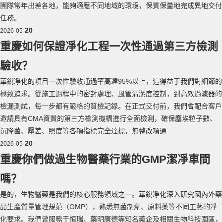
團隊常年出差各地，能夠適應不同地域的環境，保質保量地完成異地交付
任務。
20
2026-05
重慶如何保證凈化工程一次性通過第三方檢測
驗收？
華銳凈化的項目一次性驗收通過率高達95%以上，這得益于我們對細節的
極致追求。從施工過程中的密封處理、風管清潔度控制，到高效過濾器的
檢漏測試，每一步都有嚴格的質檢記錄。在正式交付前，我們會配合客戶
邀請具有CMA資質的第三方檢測機構進行全面檢測，確保塵埃粒子數、
沉降菌、壓差、照度等各項指標完全達標，無整改項通
20
2026-05
重慶你們做過生物醫藥行業的GMP潔凈車間
嗎？
是的，生物醫藥是我們的核心服務領域之一。華銳凈化深入研究國內外藥
品生產質量管理規范（GMP），熟悉無菌制劑、原料藥等不同工藝的凈
化要求。我們曾服務于恒瑞、藥明康德等知名藥企及相關生物科技園區，