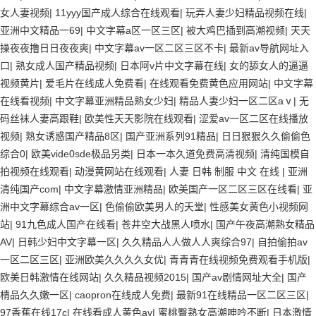
女人妻视频
|
11yyy国产成人综合在线观看
|
玩弄人妻少妇精品视频在线
|
亚洲中文精品一69
|
中文字幕a区一区三区
|
被大鸡巴插到高潮视频
|
天天
操夜夜撸日日夜夜爽
|
中文字幕av一区二区三区不卡
|
最新av导航网址入
口
|
熟女成人国产精品视频
|
日本阿v片中文字幕在线
|
女的舔女人的逼逼
视频黄片
|
爱毛片在线成人免费看
|
在线观看免费黄色应用网站
|
中文字幕
在线看视频
|
中文字幕亚洲精品熟女少妇
|
精品人妻少妇一区二区aⅴ
|
无
码丝袜人妻高跟鞋
|
欧美性天天影院在线观看
|
涩爱av一区二区在线播放
视频
|
熟女诱惑国产精品8区
|
国产亚洲系列91精品
|
日日狠狠久久偷偷色
综合0
|
欧美vide0sde极品另类
|
日本一本久道免费高清视频
|
清纯国模自
拍视频在线观看
|
动漫黄网站在线观看
|
人妻 日韩 制服 中文 在线
|
亚洲
清纯国产com
|
中文字幕激情亚洲精品
|
欧美国产一区二区三区在线看
|
亚
洲中文字幕综合av一区
|
色偷偷欧美男人的天堂
|
性感美女黄色小视频网
站
|
91九色成人国产在线看
|
苍井空大战黑人喷水
|
国产午夜高潮熟女精品
AV
|
日韩少妇中文字幕一区
|
久久精品人人做人人爽综合97
|
自拍偷拍av
一区二区三区
|
亚洲欧美久久久久女优
|
青青青在线视频免费观看手机版
|
欧美日韩激情在线网站
|
久久精品视频2015
|
国产av剧情网址大全
|
国产
棈品久久嫩一区
|
caopron在线成人免费
|
最新91在线精品一区二区三区
|
97香蕉在线17c
|
在线看成人黄色av
|
蜜桃臀熟女高潮呻吟不断
|
日本激情