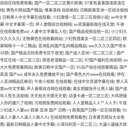
自拍在线免费观看
|
国产一区二区三区黄片欧美
|
97家有喜事国语高清在
线
|
黄色片网站国产精品
|
唯美清纯 自拍偷拍
|
日韩欧美亚洲一区综合偷拍
|
日韩黑人中文字幕在线观看
|
少妇激情一区二区三区视频小说
|
av中文字
幕 中文字幕第一页
|
伊人激情综合视频网
|
av资源最新版在线天堂
|
午夜
在线观看免费av
|
人妻中文字幕乱人伦
|
国产精品视频自拍一区
|
小少妇久
久久久久久
|
尤物黄色在线观看网站
|
少妇性感美女一区二区三区四区
|
欧
美呦呦卡一卡二精品
|
亚洲乱码国产乱码精品精品
|
ww久久久久国产喷水
18禁
|
国产精品无码免费专区午夜党
|
国产成人亚洲一区二区三区
|
国产
专区在线一区二区三区
|
邪恶老湿精品一区二区
|
97国产福利在线视频
|
av
大片免费观看网站
|
欧美日韩中文国产一区
|
91自产拍在线观看精品
|
国产
高清 国产av
|
成年永久免费播放平台
|
国产黄色大片www在线观看
|
伊在
人亚洲精品区麻豆
|
午夜小视频 在线观看
|
在线中文资源字幕在线
|
男人天
堂av中文字幕
|
尹人香蕉综合网在线观看
|
美女把腿张开让男人操
|
国产成
年人性生活视频
|
天天拍天天摸天天爱
|
动漫卡通一区二区三区
|
大鸡把插
入你的骚穴了视频
|
污视频免费网站观看
|
人人爱精品人人艹人人干
|
午夜
少妇成人人妻av
|
欧美 亚洲 国产 日韩一
|
欧美国产日韩一区在线观看
|
91
澡人人妻人人澡人人爽人人
|
在线视频免费观看色
|
日本黄页网址大全免
费
|
最新日韩精品人妻中文字幕
|
小泽玛利亚一区二区三
|
大逼小逼操大屌