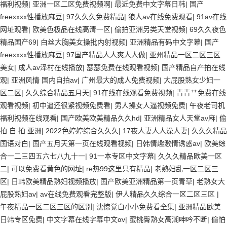
福利视频
|
亚洲一区二区免费视频啊
|
最近免费中文字幕日韩
|
国产
freexxxx性播放麻豆
|
97久久久免费精品
|
狼人av在线免费观看
|
91av在线
网址观看
|
欧美色极品在线高清一区
|
偷拍亚洲另类天堂视频
|
69久久夜色
精品国产69
|
白丝大胸美女操批内射视频
|
亚洲精品有码中文字幕
|
国产
freexxxx性播放麻豆
|
97国产精品人人爽人人做
|
亚州精品一区二区三区
美女
|
成人av泽村在线播放
|
瑟瑟免费在线观看视频
|
国产精品自产拍在线
观
|
亚洲风情 国内自拍av
|
广州最大的成人免费视频
|
大屁股熟女少妇一
区二区
|
久久综合精品五月天
|
91在线在线观看免费视频
|
青青艹免费在线
观看视频
|
初中逼还很紧视频免费看
|
男人操女人逼视频免费
|
午夜老司机
福利视频在线观看
|
国产欧美欧美精品久久hd
|
亚洲精品女人天堂av麻
|
偷
拍 自 拍 亚洲
|
2022色婷婷综合久久久
|
17夜人妻人人澡人妻
|
久久久精品
国语对白
|
国产五月天第一页在线观看视频
|
日韩情趣激情诱惑av
|
欧美综
合一二三四五六七八九十一
|
91一本专区中文字幕
|
久久久精品欧美一区
二
|
可以免费看黄色的网址
|
re热99这里只有精品
|
老熟妇乱一区二区三
区
|
日韩欧美精品熟妇视频播放
|
国产欧美亚洲精品第一页青草
|
老熟女大
屁股熟妇av
|
av在线免费观看完整版
|
伊人精品久久综合一区二区三区
|
午夜精品一区二区三区的区别
|
沈惊觉白小小免费看全集
|
亚洲精品欧美
日韩专区免费
|
中文字幕在线字幕中文αv
|
蜜桃臀熟女高潮呻吟不断
|
偷怕