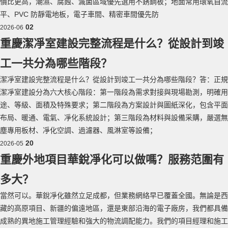
價比更高，潮濕、腐蝕、滅菌區域優先選用不銹鋼板；地面常用環氧自流
平、PVC 防靜電地板，電子車間、精密車間優先防
02
2026-06
重慶潔凈室建設完整流程是什么？從設計到竣
工一共分為哪些階段？
潔凈室建設完整流程是什么？從設計到竣工一共分為哪些階段？答：正規
潔凈室建設分為六大核心階段：第一階段為需求對接與現場勘測，明確用
途、等級、面積及特殊要求；第二階段為方案設計與圖紙深化，包含平面
布局、暖通、電氣、凈化系統設計；第三階段為材料與設備采購，嚴選無
塵專用板材、凈化空調、過濾器、風淋室等設備；
20
2026-05
重慶外地項目華銳凈化可以做嗎？服務范圍有
多大？
當然可以。華銳凈化雖然立足成都，但業務網絡早已覆蓋全國。無論是西
藏的高原項目、新疆的偏遠地區，還是東部沿海的電子廠房，我們都具備
成熟的異地施工管理經驗和強大的物流調配能力。我們的項目經理和施工