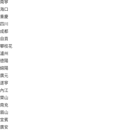
南寧
海口
重慶
四川
成都
自貢
攀枝花
瀘州
德陽
綿陽
廣元
遂寧
內江
樂山
南充
眉山
宜賓
廣安