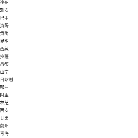
達州
雅安
巴中
資陽
貴陽
昆明
西藏
拉薩
昌都
山南
日喀則
那曲
阿里
林芝
西安
甘肅
蘭州
青海