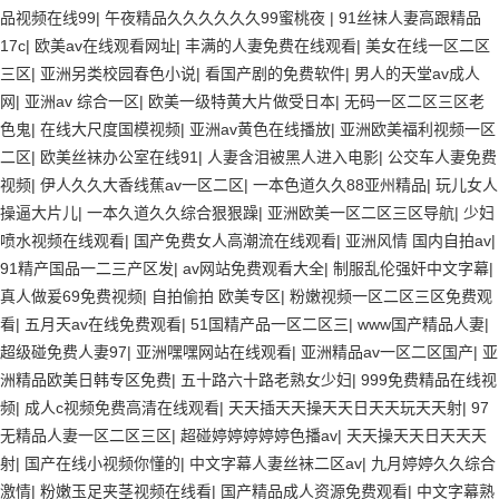
品视频在线99
|
午夜精品久久久久久久99蜜桃夜
|
91丝袜人妻高跟精品
17c
|
欧美av在线观看网址
|
丰满的人妻免费在线观看
|
美女在线一区二区
三区
|
亚洲另类校园春色小说
|
看国产剧的免费软件
|
男人的天堂av成人
网
|
亚洲av 综合一区
|
欧美一级特黄大片做受日本
|
无码一区二区三区老
色鬼
|
在线大尺度国模视频
|
亚洲av黄色在线播放
|
亚洲欧美福利视频一区
二区
|
欧美丝袜办公室在线91
|
人妻含泪被黑人进入电影
|
公交车人妻免费
视频
|
伊人久久大香线蕉av一区二区
|
一本色道久久88亚州精品
|
玩儿女人
操逼大片儿
|
一本久道久久综合狠狠躁
|
亚洲欧美一区二区三区导航
|
少妇
喷水视频在线观看
|
国产免费女人高潮流在线观看
|
亚洲风情 国内自拍av
|
91精产国品一二三产区发
|
av网站免费观看大全
|
制服乱伦强奸中文字幕
|
真人做爰69免费视频
|
自拍偷拍 欧美专区
|
粉嫩视频一区二区三区免费观
看
|
五月天av在线免费观看
|
51国精产品一区二区三
|
www国产精品人妻
|
超级碰免费人妻97
|
亚洲嘿嘿网站在线观看
|
亚洲精品av一区二区国产
|
亚
洲精品欧美日韩专区免费
|
五十路六十路老熟女少妇
|
999免费精品在线视
频
|
成人c视频免费高清在线观看
|
天天插天天操天天日天天玩天天射
|
97
无精品人妻一区二区三区
|
超碰婷婷婷婷婷色播av
|
天天操天天日天天天
射
|
国产在线小视频你懂的
|
中文字幕人妻丝袜二区av
|
九月婷婷久久综合
激情
|
粉嫩玉足夹茎视频在线看
|
国产精品成人资源免费观看
|
中文字幕熟