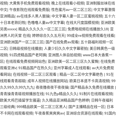
视频
|
大黄焦手机免费观看视频
|
晚上在线观看小视频
|
亚洲制服丝袜在线
中文
|
午夜影院在线观看免费版
|
性色蜜月av一区二区三区
|
中文字幕激情
亚洲精品
|
av在线多人黑人狠操
|
中文字幕人妻一区二区蜜桃视频
|
五十六
十日本老熟妇牲
|
色噜噜人妻av中文字幕
|
在线大尺度国模视频
|
亚洲欧美
另类xxxxx
|
精品久久久久久一区二区三区
|
免费啪视频在线播放久18
|
亚
洲男人的天堂 在线
|
婷婷综合久久五月天
|
99成全re视频免费观看在线看
|
亚洲欧洲国产一区二区三区
|
国产在线免费av观看
|
五十路福利视频一区
二区
|
日韩级视频在线播放
|
人妻少妇久久中文字幕密拍
|
美日韩黄色一级
视频
|
91四虎精品国产老阿姨
|
亚洲图人体自拍视频
|
www日本大香蕉一
区
|
在线观看免费视频网站色
|
亚洲欧美一区二区三区久久蜜臀
|
在线免费
观看亚洲v
|
91精品国产在热久久
|
亚州字幕成人在线观看
|
av大片免费观
看网站
|
在线视频一区二区三区观看
|
精品一区二区中文字幕绝色
|
91在
线观看青青超碰
|
成年人视频在线播放网站
|
欧美日本道不卡高清视频
|
99
久久99久久99九九九
|
夜夜撸夜夜干夜夜操
|
国产精品永久免费在线播放
|
青青操青青碰视频播放在线
|
91九色p精品久久久
|
91制片在线观看视频
|
欧美大鸡巴插留学生骚逼
|
久久精品亚洲精品国产色婷婷
|
日韩午夜福利
三级经典
|
999精品欧美一区二区三区黑人
|
国产主播精品在线一区
|
日本
不卡网在线观看视频
|
午夜香蕉爽爽爽av
|
亚洲综合资源在线观看
|
91国内