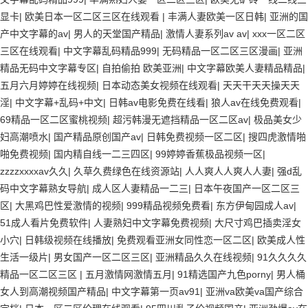
显卡
|
欧美日本一区二区三区在线观看
|
丰满人妻欧美一区日韩
|
亚洲的国
产中文字幕的av
|
男人的天堂国产精品
|
激情人妻系列av av
|
xxx一区二区
三区在线观看
|
中文字幕乱码精品999
|
无码精品一区二区三区漫画
|
亚洲
精品无码中文字幕专区
|
自拍偷拍 欧美亚洲
|
中文字幕欧美人妻精品精品
|
五月六月婷婷在线视频
|
日本动态美女视频在线观看
|
天天干天天操天天
淫
|
中文字幕+乱码+中文
|
日韩av电影免费在线看
|
狼人av在线免费观看
|
69精品一区二区蜜桃视频
|
超污韩漫无遮挡精品一区二区av
|
极品美女少
妇高潮喷水
|
国产精品原创国产av
|
日韩免费视频一区二区
|
搜四虎激情啪
啪免费视频
|
国内精自线一二三四区
|
99婷婷香蕉极品视频一区
|
zzzzxxxxav久久
|
久草久费绿色在线资源站
|
人人爽人人爽人人妻
|
强d乱
码中文字幕熟女导航
|
成人区人妻精品一二三
|
日本午夜国产一区二区三
区
|
大黑鸡巴性爱激情的视频
|
999精品视频免费看
|
东方伊甸园成人av
|
51成人看片免费软件
|
人妻熟妇中文字幕免费视频
|
大尺寸鸡巴插卖淫女
小穴
|
日韩级视频在线播放
|
免费观看亚洲女同性恋一区二区
|
欧美成人性
生活一级片
|
男女国产一区二区三区
|
亚洲精品久久在线视频
|
91久久久久
精品一区二区三区
|
五月激情网激情五月
|
91精选国产九色porny
|
男人桶
女人到高潮视频国产精品
|
中文字幕第一页av91
|
亚洲va欧美va国产综合