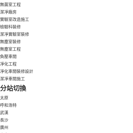
無菌室工程
潔凈廠房
實驗室改造施工
檢驗科裝修
潔凈實驗室裝修
無塵室裝修
無塵室工程
負壓車間
凈化工程
凈化車間裝修設計
潔凈車間施工
分站切換
太原
呼和浩特
武漢
長沙
廣州