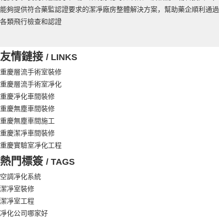
能夠提供符合藥監認證要求的潔凈廠房整體解決方案，幫助藥企順利通過
各類飛行檢查和認證
友情鏈接
/ LINKS
重慶層流手術室裝修
重慶層流手術室凈化
重慶凈化車間裝修
重慶無塵車間裝修
重慶無塵車間施工
重慶潔凈車間裝修
重慶實驗室凈化工程
熱門標簽
/ TAGS
空調凈化系統
潔凈室裝修
潔凈室工程
凈化公司哪家好