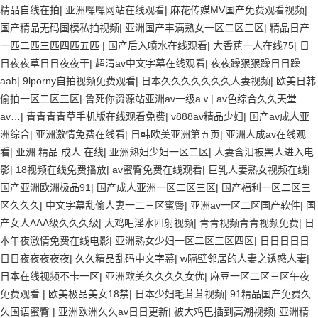
精品自线在拍
|
亚洲嘿嘿网站在线观看
|
麻花传媒MV国产免费观看视频
|
国产精品无码国模私拍视频
|
亚洲国产丰满熟女一区二区三区
|
精品日产
一匹二匹三匹四匹五匹
|
国产后入喷水在线观看
|
大香蕉一人在线75
|
日
日夜夜草日日夜夜干
|
超清av中文字幕在线观看
|
夜夜躁狠狠躁日日躁
aab
|
9lporny自拍视频免费观看
|
日本久久久久久久久人妻视频
|
欧美日韩
偷拍一区二区三区
|
鲁死你资源站亚洲av一级aⅴ
|
av色综合久久天堂
av…
|
青青青青草手机版在线观看免费
|
v888av精品少妇
|
国产av成人亚
洲综合
|
亚洲激情免费在线看
|
日韩欧美亚洲第五页
|
亚洲人成av在线观
看
|
亚洲 精品 成人 在线
|
亚洲熟妇少妇一区二区
|
人妻含泪被黑人进入电
影
|
18视频在线免费播放
|
av蜜臀免费在线观看
|
巨乳人妻熟女视频在线
|
国产亚洲欧洲极品91
|
国产成人亚洲一区二区三区
|
国产福利一区二区三
区久久久
|
中文字幕乱偷人妻一二三区蜜臀
|
亚洲av一区二区国产软件
|
国
产女人AAA级久久久级
|
大鸡吧淫水四射视频
|
青青视频青青视频免费
|
日
本午夜激情免费在线电影
|
亚洲熟女少妇一区二区三区四区
|
日日日日日
日日夜夜夜夜夜
|
久久精品乱码中文字幕
|
w隔壁邻居的人妻之诱惑人妻
|
日本在线视频不卡一区
|
亚洲欧美久久久久女优
|
麻豆一区二区三区午夜
免费观看
|
欧美极品美女18禁
|
日本少妇毛茸茸视频
|
91精品国产免费久
久国语蜜臀
|
亚洲欧洲久久av日日更新
|
被大鸡巴插到高潮视频
|
亚洲精