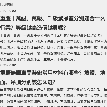
技術資料
02
2026-06
重慶十萬級、萬級、千級潔凈室分別適合什么
行業？等級越高造價越貴嗎？
十萬級、萬級、千級潔凈室分別適合什么行業？等級越高造價越貴嗎？
答：潔凈室等級數字越小潔凈度越高，造價也隨之遞增。十萬級潔凈室應
用最廣泛，適合普通食品包裝、日化、倉儲、一般醫療器械等行業；萬級
潔凈室多用于普通制藥車間、醫療器械組裝、光學加工、普通實驗室；千
級及百級屬于高等級潔凈室，主要用于半導體芯片、
02
2026-06
重慶無塵車間裝修常用材料有哪些？墻體、地
面、吊頂分別該怎么選？
無塵車間裝修常用材料有哪些？墻體、地面、吊頂分別該怎么選？答：無
塵車間裝修材料必須遵循不產塵、不積塵、耐腐蝕、易清潔三大原則。墻
體主流選用機制潔凈彩鋼板、電解鋼板、不銹鋼板，普通區域用彩鋼板性