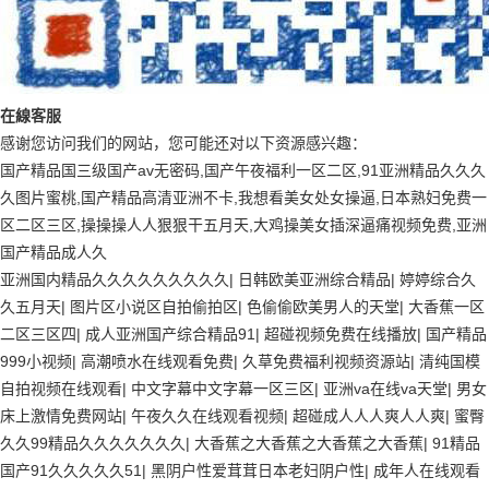
在
線
客
服
感谢您访问我们的网站，您可能还对以下资源感兴趣：
国产精品国三级国产av无密码,国产午夜福利一区二区,91亚洲精品久久久
久图片蜜桃,国产精品高清亚洲不卡,我想看美女处女操逼,日本熟妇免费一
区二区三区,操操操人人狠狠干五月天,大鸡操美女插深逼痛视频免费,亚洲
国产精品成人久
亚洲国内精品久久久久久久久久久
|
日韩欧美亚洲综合精品
|
婷婷综合久
久五月天
|
图片区小说区自拍偷拍区
|
色偷偷欧美男人的天堂
|
大香蕉一区
二区三区四
|
成人亚洲国产综合精品91
|
超碰视频免费在线播放
|
国产精品
999小视频
|
高潮喷水在线观看免费
|
久草免费福利视频资源站
|
清纯国模
自拍视频在线观看
|
中文字幕中文字幕一区三区
|
亚洲va在线va天堂
|
男女
床上激情免费网站
|
午夜久久在线观看视频
|
超碰成人人人爽人人爽
|
蜜臀
久久99精品久久久久久久久
|
大香蕉之大香蕉之大香蕉之大香蕉
|
91精品
国产91久久久久久51
|
黑阴户性爱茸茸日本老妇阴户性
|
成年人在线观看